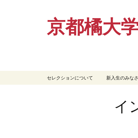
京都橘大
コ
セレクションについて
新入生のみな
ン
テ
ン
イ
ツ
へ
ス
キ
ッ