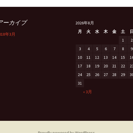
大会（イ
２０１６年
２０１７年
リーグ戦
リーグ戦(
リーグ戦
アーカイブ
２０１７年
２０１８年
関西学生
リーグ戦(
新人戦練
2026年8月
会
リーグ戦
月
火
水
木
金
土
018年3月
２０１８年
２０１９年
リーグ戦練
新人戦
新人戦
新人戦
1
2
練習試合
２０１９年
3
２０２０年
4
5
6
新人戦練
京選
京選
新人戦
7
8
9
リーグ戦
10
11
12
13
14
15
1
練習試合
子）
２０２０年
２０２１年
新人戦
関西学生
関西学生
京選
地区推薦
17
18
19
20
21
22
2
会
会
選出試合
新人戦
リーグ戦
24
25
26
27
28
29
3
２０２１年
子）
リーグ戦練
関西学生
新人戦
全国大学
全国大学
会
全日本学
31
大会（イ
２０２２年
新人戦練
全国大学
新人戦
« 3月
全日本学
全日本学
全国大学
大会（イ
大会(イン
全日本学
２０２３年
大会（イ
関西学生
京都学生
リーグ戦
全日本学
トーナメ
会
会
リーグ戦
リーグ戦(
大会（イ
リーグ戦
全日本学
関西学生
リーグ戦
リーグ戦(
リーグ戦
大会（イ
会
京都府学
Proudly powered by WordPress