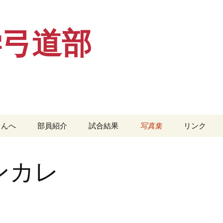
学弓道部
さんへ
部員紹介
試合結果
写真集
リンク
２０２４年
２０２４年
新人戦
ンカレ
２０２５年
２０１４年
新人戦
２０１４年
２０１５年
関西学生
会
２０１５年
２０１６年
リーグ戦
全日本学