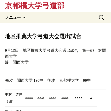
京都橘大学弓道部
コ
検
メニュー
ン
索:
テ
ン
地区推薦大学弓道大会選出試合
ツ
へ
9月13日 地区推薦大学弓道大会選出試合 第一戦 対関
ス
西大学
キ
於 関西大学
ッ
プ
先攻 関西大学 130中 後攻 京都橘大学 99中
中村 透也
○○○○
○○☓☓
☓○○☓
☓○○☓
○○○○
14
（四）