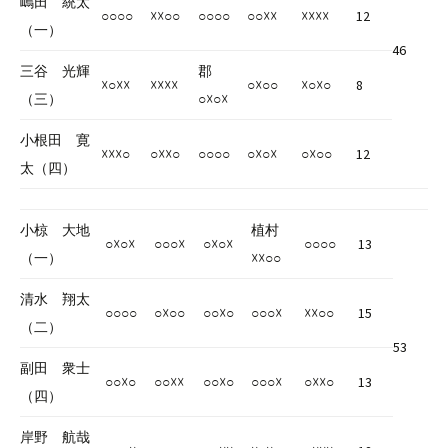
嶋田 統太
○○○○
☓☓○○
○○○○
○○☓☓
☓☓☓☓
12
（一）
46
三谷 光輝
郡
☓○☓☓
☓☓☓☓
○☓○○
☓○☓○
8
（三）
○☓○☓
小根田 寛
☓☓☓○
○☓☓○
○○○○
○☓○☓
○☓○○
12
太（四）
小椋 大地
植村
○☓○☓
○○○☓
○☓○☓
○○○○
13
（一）
☓☓○○
清水 翔太
○○○○
○☓○○
○○☓○
○○○☓
☓☓○○
15
（二）
53
副田 衆士
○○☓○
○○☓☓
○○☓○
○○○☓
○☓☓○
13
（四）
岸野 航哉