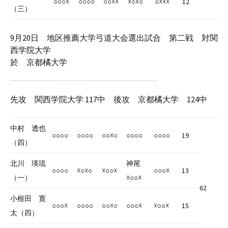
○○○☓
○○○○
○○☓☓
☓○☓○
○☓☓☓
12
（三）
9月20日 地区推薦大学弓道大会選出試合 第二戦 対関
西学院大学
於 京都橘大学
先攻 関西学院大学 117中 後攻 京都橘大学 124中
中村 透也
○○○○
○○○○
○○☓○
○○○○
○○○○
19
（四）
北川 瑛琉
神尾
○○○○
☓○☓○
☓○○☓
○○○☓
13
（一）
☓○○☓
62
小根田 寛
○○○☓
○○○○
○○☓○
○○○☓
☓○○☓
15
太（四）