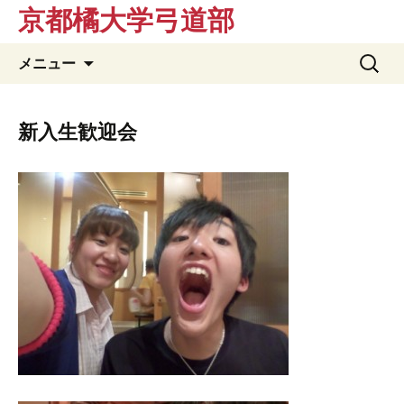
京都橘大学弓道部
コ
検
メニュー
ン
索:
テ
ン
新入生歓迎会
ツ
へ
ス
キ
ッ
プ