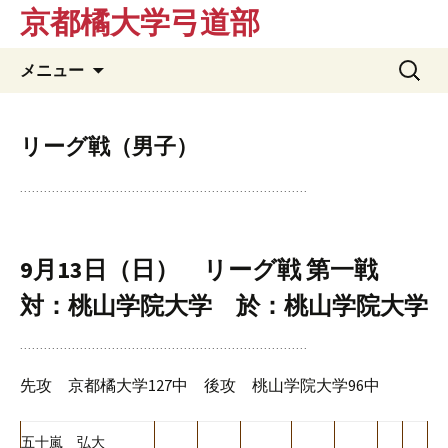
京都橘大学弓道部
コ
検
メニュー
ン
索:
テ
ン
リーグ戦（男子）
ツ
へ
ス
キ
ッ
9月13日（日） リーグ戦 第一戦
プ
対：桃山学院大学 於：桃山学院大学
先攻 京都橘大学127中 後攻 桃山学院大学96中
五十嵐 弘大