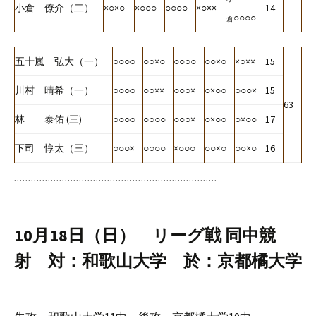
小倉 僚介（二）
×○×○
×○○○
○○○○
×○××
14
○○○○
倉
五十嵐 弘大（一）
○○○○
○○×○
○○○○
○○×○
×○××
15
川村 晴希（一）
○○○○
○○××
○○○×
○×○○
○○○×
15
63
林 泰佑 (三)
○○○○
○○○○
○○○×
○×○○
○×○○
17
下司 惇太（三）
○○○×
○○○○
×○○○
○○×○
○○×○
16
10月18日（日） リーグ戦 同中競
射 対：和歌山大学 於：京都橘大学