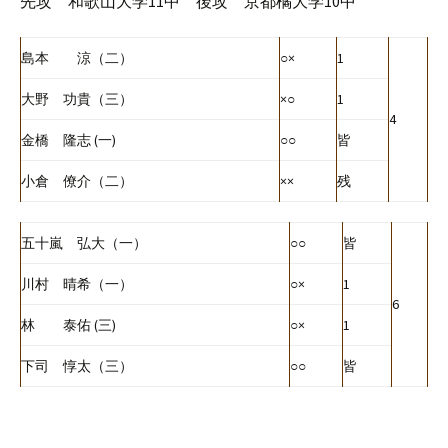
先攻 和歌山大学11中 後攻 京都橘大学10中
島本 涼（二）
○×
1
大野 功貴（三）
×○
1
4
金橋 隆志 (一)
○○
皆
小倉 僚介（二）
××
残
五十嵐 弘大（一）
○○
皆
川村 晴希（一）
○×
1
6
林 泰佑 (三)
○×
1
下司 惇太（三）
○○
皆