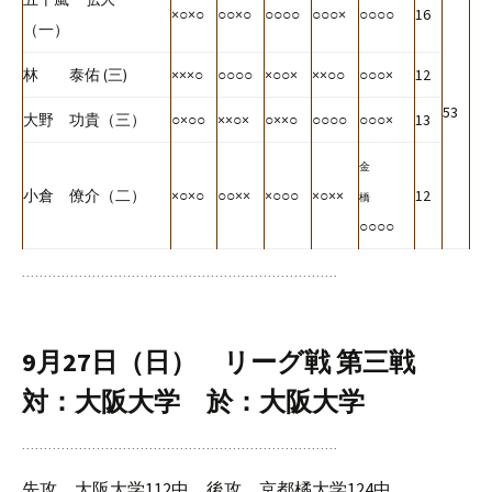
×○×○
○○×○
○○○○
○○○×
○○○○
16
（一）
林 泰佑 (三)
×××○
○○○○
×○○×
××○○
○○○×
12
53
大野 功貴（三）
○×○○
××○×
○××○
○○○○
○○○×
13
金
小倉 僚介（二）
×○×○
○○××
×○○○
×○××
12
橋
○○○○
9月27日（日） リーグ戦 第三戦
対：大阪大学 於：大阪大学
先攻 大阪大学112中 後攻 京都橘大学124中