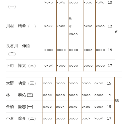
×○×○
×○×○
○○○○
×○○○
×○×○
13
（一）
島
川村 晴希（一）
×○××
×○×○
○×○○
×○○○
12
本
61
○×○○
長谷川 伸悟
○○○○
○○○○
○○○○
○○○×
○○○○
19
（二）
下司 惇太（三）
○×○×
×○○○
○○○○
○○○○
○○○○
17
大野 功貴（三）
○○○○
○○○○
○○○○
○○○○
○×○○
15
林 泰佑 (三)
○○○×
○○○○
○○○○
○○○○
○○○○
19
66
金橋 隆志 (一)
○×○○
○○○×
○○×○
○×○○
○○○×
15
小倉 僚介（二）
○○○○
○○○○
○○○○
○○○×
×○○×
17