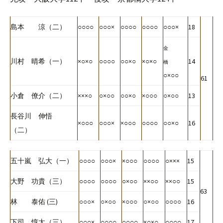
島本 涼（二）
○○○○
○○○×
○○○○
○○○○
○○○×
18
金
川村 晴希（一）
×○×○
○○○○
○○×○
×○×○
14
橋
○×○○
61
小倉 僚介（二）
×××○
○×○○
○○×○
×○○○
○×○○
13
長谷川 伸悟
×○○○
○○○×
×○○○
○○○○
○○×○
16
（二）
五十嵐 弘大（一）
○○○○
○○○×
×○○○
○○○○
○×××
15
大野 功貴（三）
○○○○
○○○○
○×○○
××○○
××○○
15
63
林 泰佑 (三)
○○○×
○×○○
×○○○
○×○○
○○○○
16
下司 惇太（三）
○○○×
○○○○
○○○○
×○×○
○○○○
17