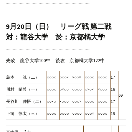
9月20日（日） リーグ戦 第二戦
対：龍谷大学 於：京都橘大学
先攻 龍谷大学100中 後攻 京都橘大学122中
島本 涼（二）
○○○○
○○○×
×○○×
○○○○
○○○○
17
川村 晴希（一）
○○○○
○×○○
○○○○
○×○×
×○○○
16
69
長谷川 伸悟（二）
○○×○
×○○○
○○○×
○○○○
○○○○
17
下司 惇太（三）
○○○○
○○○○
○○○○
○○○×
○○○○
19
五十嵐 弘大