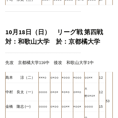
10月18日（日） リーグ戦 第四戦
対：和歌山大学 於：京都橘大学
先攻 京都橘大学116中 後攻 和歌山大学1中
島本 涼（二）
×××○
○×○○
×○○○
×○○○
○○××
12
大
中村 良太（一）
○○○○
○×○×
×○×○
○××○
12
○×○×
野
53
金橋 隆志 (一)
○○○○
○×○○
○○××
×○○×
○○○○
15
小