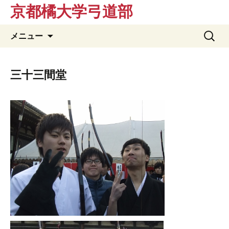
京都橘大学弓道部
コ
検
メニュー
ン
索:
テ
ン
三十三間堂
ツ
へ
ス
キ
ッ
プ