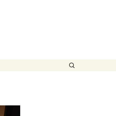
検
索:
三十三間堂 通し矢
京選
三十三間堂
弓道選手権大
卒部式
卒業式
三十三間堂
（女子）
新歓
追いコン
卒業式
三十三間堂
生弓道選手権