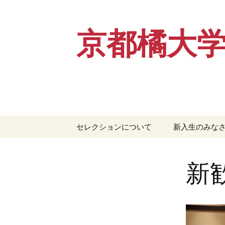
京都橘大
コ
セレクションについて
新入生のみな
ン
テ
ン
新
ツ
へ
ス
キ
ッ