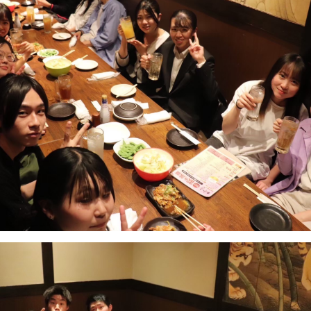
大会
リーグ戦
リーグ戦
全国大学
全国学生
リーグ戦
全日本学
会
大会(イン
全日本学
リーグ戦(
大会
リーグ戦(
新人戦
関西学生
会