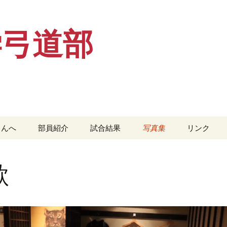
学弓道部
さんへ
部員紹介
試合結果
写真集
リンク
２０２４年
２０２４年
新人戦
歓
２０２５年
２０１４年
新人戦
２０１４年
２０１５年
関西学生
会
２０１５年
２０１６年
リーグ戦
全日本学