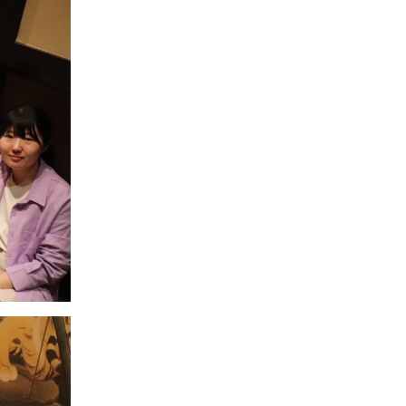
全日本学生弓道選手権
（女子）
 （男子）
弓道選抜大会
合宿
大会（インカレ）
納射１
追いコン
弓道選手権大
 （女子）
生弓道選手権
納射
納射
カレ)
納射２
関西学生弓道選手権大
会
生弓道選手権
リーグ打ち上げ
リーグ打ち上げ
男子)
女子)
弓道選手権大