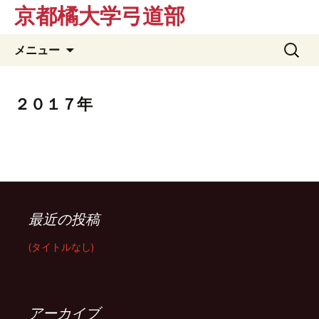
京都橘大学弓道部
コ
検
メニュー
ン
索:
テ
ン
２０１７年
ツ
へ
ス
キ
ッ
プ
最近の投稿
(タイトルなし)
アーカイブ