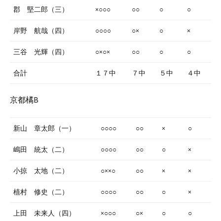
郡 堅二郎（三）
×○○○
○○
○
○
岸野 航哉（四）
○○○○
○×
○
×
三谷 光輝（四）
○×○×
○○
○
○
合計
１７中
７中
５中
４中
京都橘B
新山 章太郎（一）
○○○○
○○
×
○
嶋田 統太（二）
○○○○
○○
○
×
小掠 太地（二）
○××○
○○
×
×
植村 修史（二）
○○○○
○○
○
×
上田 未来人（四）
×○○○
○×
○
○