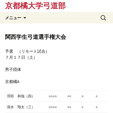
京都橘大学弓道部
コ
検
メニュー
ン
索:
テ
ン
関西学生弓道選手権大会
ツ
へ
予選 （リモート試合）
ス
７月１７日（土）
キ
ッ
男子団体
プ
京都橘A
浮田 和哉（四）
○○○○
○×
○
○
清水 翔太（三）
○○○○
×○
○
○