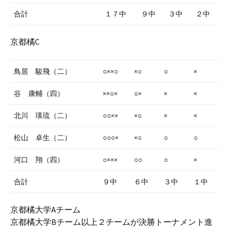
合計
１７中
９中
３中
２中
京都橘C
鳥居 駿飛（二）
○××○
×○
○
×
谷 康輔（四）
××○×
○×
×
×
北川 瑛琉（二）
○○××
×○
×
×
松山 卓生（二）
○○○×
×○
○
○
河口 翔（四）
○×××
○○
○
×
合計
９中
６中
３中
１中
京都橘大学Aチーム
京都橘大学Bチーム以上２チームが決勝トーナメント進