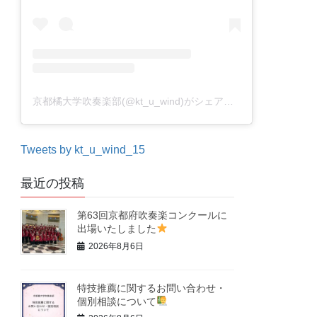
京都橘大学吹奏楽部(@kt_u_wind)がシェアした投稿
Tweets by kt_u_wind_15
最近の投稿
第63回京都府吹奏楽コンクールに
出場いたしました
2026年8月6日
特技推薦に関するお問い合わせ・
個別相談について