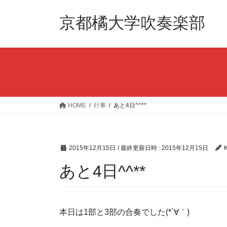
コ
ナ
ン
ビ
京都橘大学吹奏楽部
テ
ゲ
ン
ー
ツ
シ
へ
ョ
ス
ン
キ
に
ッ
移
HOME
行事
あと4日^^**
プ
動
2015年12月15日
/ 最終更新日時 :
2015年12月15日
K
あと4日^^**
本日は1部と3部の合奏でした(*´∀｀)