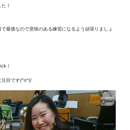
した！
日で最後なので意味のある練習になるよう頑張りましょ
lick！
です(^o^)/