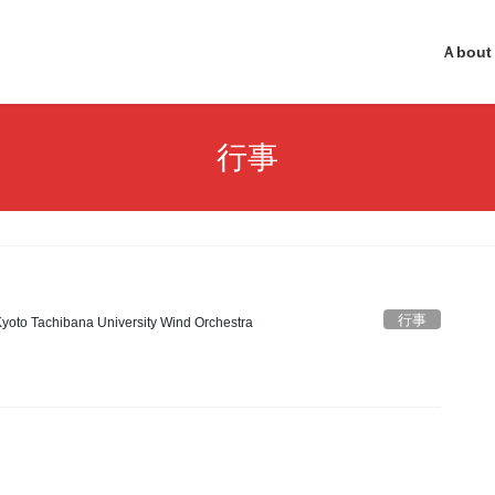
Ａbout
行事
行事
yoto Tachibana University Wind Orchestra