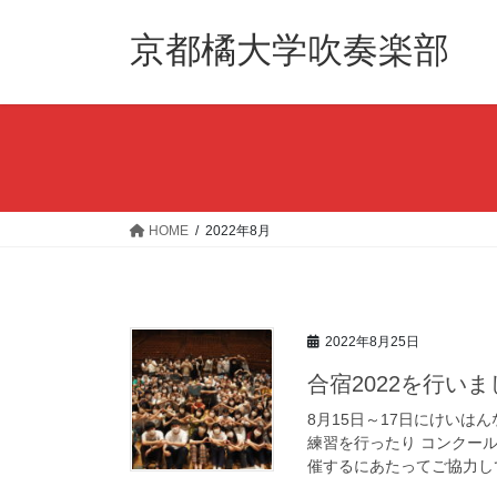
コ
ナ
ン
ビ
京都橘大学吹奏楽部
テ
ゲ
ン
ー
ツ
シ
へ
ョ
ス
ン
キ
に
ッ
移
HOME
2022年8月
プ
動
2022年8月25日
合宿2022を行い
8月15日～17日にけいは
練習を行ったり コンクー
催するにあたってご協力して