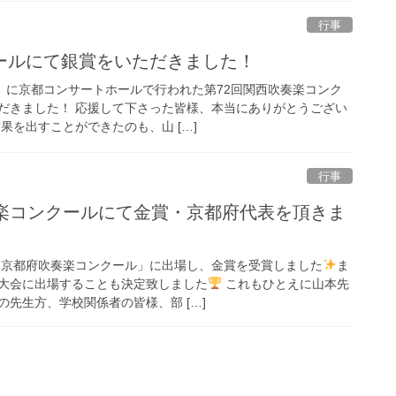
行事
ールにて銀賞をいただきました！
日）に京都コンサートホールで行われた第72回関西吹奏楽コンク
だきました！ 応援して下さった皆様、本当にありがとうござい
果を出すことができたのも、山 […]
行事
奏楽コンクールにて金賞・京都府代表を頂きま
9回京都府吹奏楽コンクール」に出場し、金賞を受賞しました
ま
大会に出場することも決定致しました
これもひとえに山本先
先生方、学校関係者の皆様、部 […]