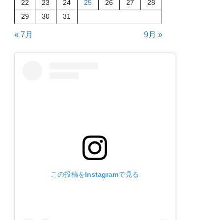
22
23
24
25
26
27
28
29
30
31
« 7月
9月 »
この投稿をInstagramで見る