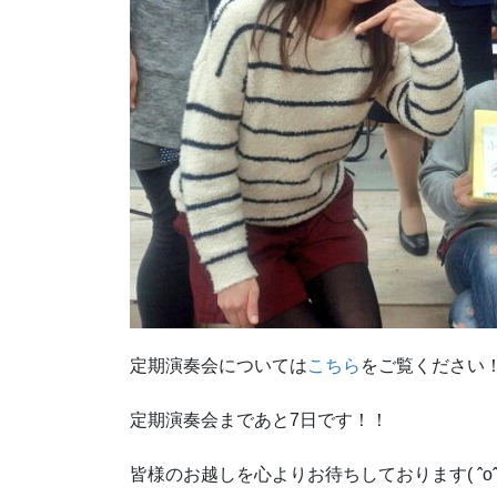
定期演奏会については
こちら
をご覧ください
定期演奏会まであと7日です！！
皆様のお越しを心よりお待ちしております( ˆoˆ 