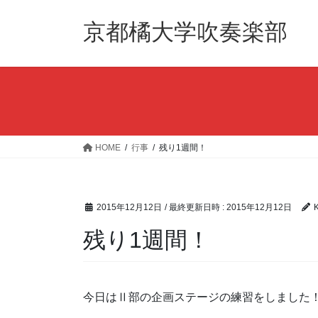
コ
ナ
ン
ビ
京都橘大学吹奏楽部
テ
ゲ
ン
ー
ツ
シ
へ
ョ
ス
ン
キ
に
ッ
移
HOME
行事
残り1週間！
プ
動
2015年12月12日
/ 最終更新日時 :
2015年12月12日
K
残り1週間！
今日はⅡ部の企画ステージの練習をしました