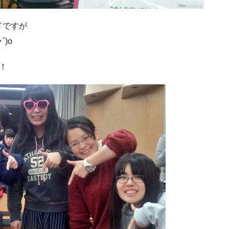
ドですが
)o
！