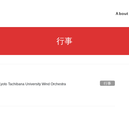
Ａbout
行事
行事
yoto Tachibana University Wind Orchestra
！