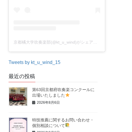
京都橘大学吹奏楽部(@kt_u_wind)がシェアした投稿
Tweets by kt_u_wind_15
最近の投稿
第63回京都府吹奏楽コンクールに
出場いたしました
2026年8月6日
特技推薦に関するお問い合わせ・
個別相談について