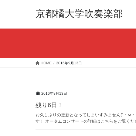
コ
ナ
ン
ビ
京都橘大学吹奏楽部
テ
ゲ
ン
ー
ツ
シ
へ
ョ
ス
ン
キ
に
ッ
移
HOME
2016年9月13日
プ
動
2016年9月13日
残り6日！
お久しぶりの更新となってしまいすみません(´・ω・
す！ オータムコンサートの詳細はこちらをご覧くださ