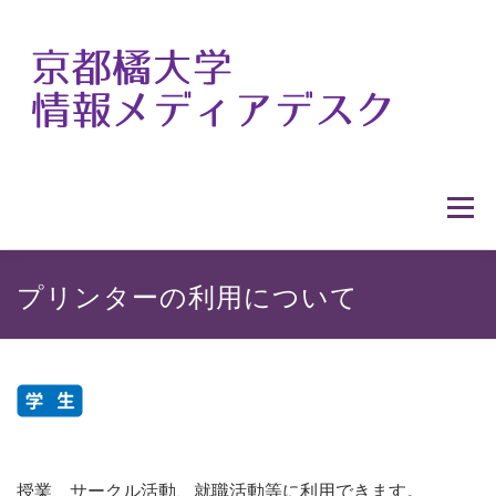
コ
ン
テ
ン
ツ
へ
ス
メニュ
キ
ッ
プ
HOME
情報メディアデスクの概要
プリンターの利用について
利用案内
提供サービス
各種マニュアル
窓口カレンダー
アクセス
教職員の方へ
授業、サークル活動、就職活動等に利用できます。