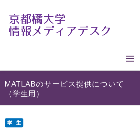
コ
ン
テ
ン
ツ
へ
ス
メニュ
キ
ッ
プ
HOME
情報メディアデスクの概要
MATLABのサービス提供について
（学生用）
利用案内
提供サービス
各種マニュアル
窓口カレンダー
アクセス
教職員の方へ