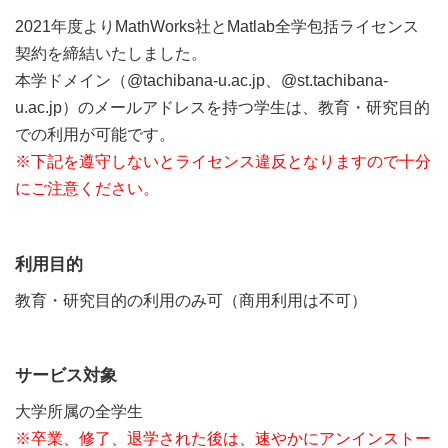
2021年度よりMathWorks社とMatlab全学包括ライセンス
卒業生の方へ
セキュリティ情報
契約を締結いたしました。
本学ドメイン（@tachibana-u.ac.jp、@st.tachibana-
u.ac.jp）のメールアドレスを持つ学生は、教育・研究目的
よくある質問
お問い合わせ
での利用が可能です。
※下記を遵守しないとライセンス違反となりますので十分
にご注意ください。
利用目的
教育・研究目的の利用のみ可（商用利用は不可）
サービス対象
大学所属の全学生
※卒業、修了、退学された後は、速やかにアンインストー