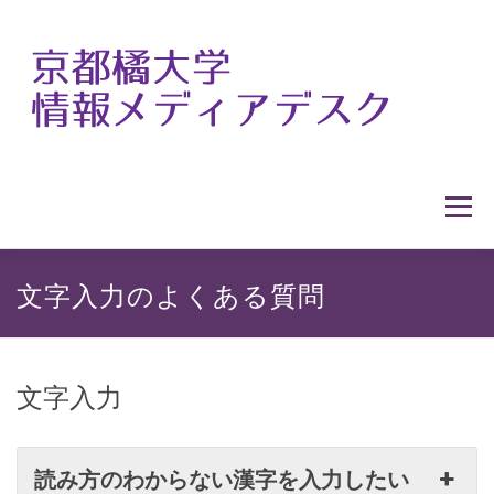
コ
ン
テ
ン
ツ
へ
ス
メニュ
キ
ッ
プ
HOME
情報メディアデスクの概要
文字入力のよくある質問
利用案内
提供サービス
各種マニュアル
文字入力
窓口カレンダー
アクセス
教職員の方へ
読み方のわからない漢字を入力したい